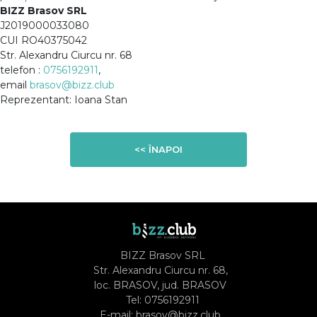
BIZZ Brasov SRL
J2019000033080
CUI RO40375042
Str. Alexandru Ciurcu nr. 68
telefon :
0756192911
,
email
brasov@bizz.club
Reprezentant: Ioana Stan
<< ÎNAPOI
BIZZ Brasov SRL
Str. Alexandru Ciurcu nr. 68,
loc. BRASOV, jud. BRASOV
Tel:
0756192911
E-mail:
brasov@bizz.club