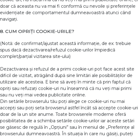
doar că aceasta nu va mai fi conformă cu nevoile și preferințele
evidențiate de comportamentul dumneavoastră atunci când
navigați.
8. CUM OPRIȚI COOKIE-URILE?
(Notă: de confirmat/ajustat această informație, de ex: trebuie
spus dacă dezactivarea/refuzul cookie-urilor împiedică
complet/parțial vizitarea site-ului)
Dezactivarea și refuzul de a primi cookie-uri pot face acest site
dificil de vizitat, atrăgând după sine limitări ale posibilităților de
utilizare ale acesteia. E bine să aveți în minte că prin faptul că
opriți sau refuzați cookie-uri nu înseamnă că nu veți mai primi
sau nu veți mai vedea publicitate online.
Din setările browserulu tău poți alege ce cookie-uri nu mai
accepți sau poți seta browserul astfel încât să accepte cookie-uri
doar de la un site anume. Toate browserele moderne oferă
posibilitatea de a schimba setările cookie-urilor iar aceste setări
se găsesc de regulă în „Opțiuni” sau în meniul de „Preferințe al
browserului dumneavoastră. În situația în care nu găsiți, puteți