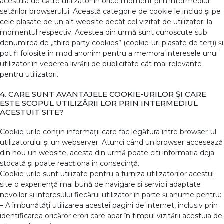
acestuia de către utilizator în orice moment prin intermediul
setărilor browserului. Această categorie de cookie le includ și pe
cele plasate de un alt website decât cel vizitat de utilizatori la
momentul respectiv. Acestea din urmă sunt cunoscute sub
denumirea de „third party cookies” (cookie-uri plasate de terți) și
pot fi folosite în mod anonim pentru a memora interesele unui
utilizator în vederea livrării de publicitate cât mai relevante
pentru utilizatori.
4. CARE SUNT AVANTAJELE COOKIE-URILOR ȘI CARE
ESTE SCOPUL UTILIZĂRII LOR PRIN INTERMEDIUL
ACESTUIT SITE?
Cookie-urile conțin informații care fac legătura între browser-ul
utilizatorului și un webserver. Atunci când un browser accesează
din nou un website, acesta din urmă poate citi informația deja
stocată și poate reacționa în consecință.
Cookie-urile sunt utilizate pentru a furniza utilizatorilor acestui
site o experiență mai bună de navigare și servicii adaptate
nevoilor și interesului fiecărui utilizator în parte și anume pentru:
– A îmbunătăți utilizarea acestei pagini de internet, inclusiv prin
identificarea oricăror erori care apar în timpul vizitării acestuia de