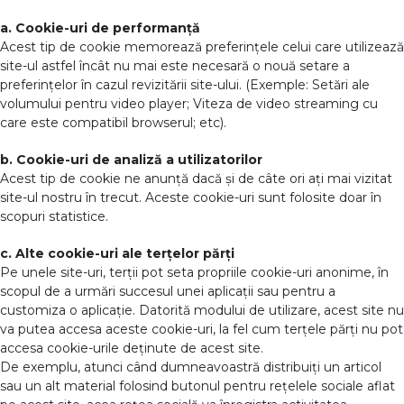
a. Cookie-uri de performanță
Acest tip de cookie memorează preferințele celui care utilizează
site-ul astfel încât nu mai este necesară o nouă setare a
preferințelor în cazul revizitării site-ului. (Exemple: Setări ale
volumului pentru video player; Viteza de video streaming cu
care este compatibil browserul; etc).
b. Cookie-uri de analiză a utilizatorilor
Acest tip de cookie ne anunță dacă și de câte ori ați mai vizitat
site-ul nostru în trecut. Aceste cookie-uri sunt folosite doar în
scopuri statistice.
c. Alte cookie-uri ale terțelor părți
Pe unele site-uri, terții pot seta propriile cookie-uri anonime, în
scopul de a urmări succesul unei aplicații sau pentru a
customiza o aplicație. Datorită modului de utilizare, acest site nu
va putea accesa aceste cookie-uri, la fel cum terțele părți nu pot
accesa cookie-urile deținute de acest site.
De exemplu, atunci când dumneavoastră distribuiți un articol
sau un alt material folosind butonul pentru rețelele sociale aflat