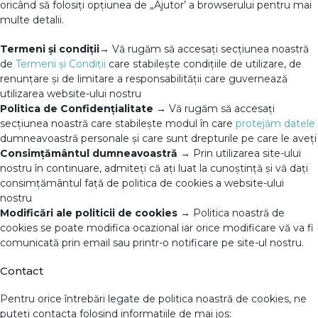
oricând să folosiți opțiunea de „Ajutor’ a browserului pentru mai
multe detalii.
Termeni și condiții→
Vă rugăm să accesați secțiunea noastră
de
Termeni și Condiții
care stabilește condițiile de utilizare, de
renunțare și de limitare a responsabilității care guvernează
utilizarea website-ului nostru
Politica de Confidențialitate →
Vă rugăm să accesați
secțiunea noastră care stabilește modul în care
protejăm datele
dumneavoastră personale și care sunt drepturile pe care le aveți
Consimțământul dumneavoastră →
Prin utilizarea site-ului
nostru în continuare, admiteți că ați luat la cunoștință și vă dați
consimțământul față de politica de cookies a website-ului
nostru
Modificări ale politicii de cookies →
Politica noastră de
cookies se poate modifica ocazional iar orice modificare vă va fi
comunicată prin email sau printr-o notificare pe site-ul nostru.
Contact
Pentru orice întrebări legate de politica noastră de cookies, ne
puteți contacta folosind informatiile de mai jos: