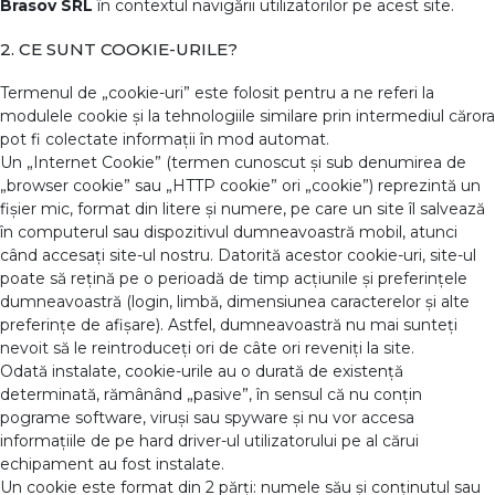
Brasov SRL
în contextul navigării utilizatorilor pe acest site.
2. CE SUNT COOKIE-URILE?
Termenul de „cookie-uri” este folosit pentru a ne referi la
modulele cookie și la tehnologiile similare prin intermediul cărora
pot fi colectate informații în mod automat.
Un „Internet Cookie” (termen cunoscut și sub denumirea de
„browser cookie” sau „HTTP cookie” ori „cookie”) reprezintă un
fișier mic, format din litere și numere, pe care un site îl salvează
în computerul sau dispozitivul dumneavoastră mobil, atunci
când accesați site-ul nostru. Datorită acestor cookie-uri, site-ul
poate să rețină pe o perioadă de timp acțiunile și preferințele
dumneavoastră (login, limbă, dimensiunea caracterelor și alte
preferințe de afișare). Astfel, dumneavoastră nu mai sunteți
nevoit să le reintroduceți ori de câte ori reveniți la site.
Odată instalate, cookie-urile au o durată de existență
determinată, rămânând „pasive”, în sensul că nu conțin
pograme software, viruși sau spyware și nu vor accesa
informațiile de pe hard driver-ul utilizatorului pe al cărui
echipament au fost instalate.
Un cookie este format din 2 părți: numele său și conținutul sau