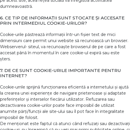
pe acest site, acea rețea socială va înregistra activitatea
dumneavoastră.
6. CE TIP DE INFORMAȚII SUNT STOCATE ȘI ACCESATE
PRIN INTERMEDIUL COOKIE-URILOR?
Cookie-urile păstrează informații într-un fișier text de mici
dimensiuni care permit unui website să recunoască un browser.
Webserverul- siteul, va recunoaște browserul de pe care a fost
accesat până în momentul în care cookie-ul expiră sau este
șters.
7. DE CE SUNT COOKIE-URILE IMPORTANTE PENTRU
INTERNET?
Cookie-urrile sprijină funcționarea eficientă a internetului și ajută
la crearea unei experiențe de navigare prietenoase și adaptate
preferințelor și interselor fiecărui utilizator. Refuzarea sau
dezactivarea cookie-urilor poate face imposibil de utilizat
anumite părți/funcții ale site-ului sau îl pot face în integralitate
imposibil de folosit.
De menționat este faptul că atunci când refuzați sau dezactivați
cookie-uri, nu înseamnă că nu veți mai primi publicitate online, ci