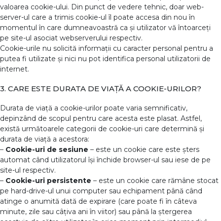
valoarea cookie-ului. Din punct de vedere tehnic, doar web-
server-ul care a trimis cookie-ul îl poate accesa din nou în
momentul în care dumneavoastră ca și utilizator vă întoarceți
pe site-ul asociat webserverului respectiv.
Cookie-urile nu solicită informații cu caracter personal pentru a
putea fi utilizate și nici nu pot identifica personal utilizatorii de
internet.
3. CARE ESTE DURATA DE VIAȚĂ A COOKIE-URILOR?
Durata de viață a cookie-urilor poate varia semnificativ,
depinzând de scopul pentru care acesta este plasat. Astfel,
există următoarele categorii de cookie-uri care determină și
durata de viață a acestora:
–
Cookie-uri de sesiune
– este un cookie care este șters
automat când utilizatorul își închide browser-ul sau iese de pe
site-ul respectiv.
–
Cookie-uri persistente
– este un cookie care rămâne stocat
pe hard-drive-ul unui computer sau echipament până când
atinge o anumită dată de expirare (care poate fi în câteva
minute, zile sau câțiva ani în viitor) sau până la ștergerea