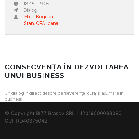
18:45 - 19:05
Dialog
Micu Bogdan
Stan, CFA Ioana
CONSECVENȚA ÎN DEZVOLTAREA
UNUI BUSINESS
Un dialog în direct despre perseverență, curaj și asumare în
business.
© Copyright BIZZ Brasov SRL | J2019000033080 |
CUI: RO40375042