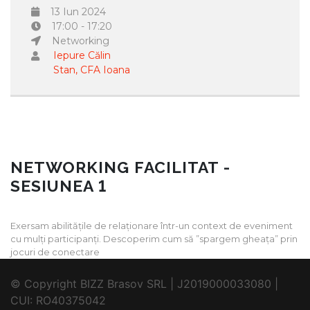
13 Iun 2024
17:00 - 17:20
Networking
Iepure Călin
Stan, CFA Ioana
NETWORKING FACILITAT -
SESIUNEA 1
Exersam abilitățile de relaționare într-un context de eveniment
cu mulți participanți. Descoperim cum să ”spargem gheața” prin
jocuri de conectare
© Copyright BIZZ Brasov SRL | J2019000033080 |
CUI: RO40375042